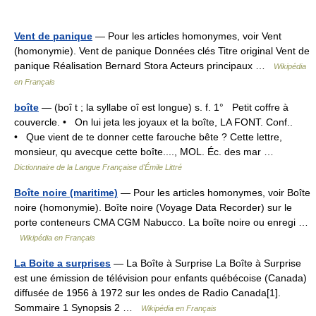
Vent de panique
— Pour les articles homonymes, voir Vent
(homonymie). Vent de panique Données clés Titre original Vent de
panique Réalisation Bernard Stora Acteurs principaux …
Wikipédia
en Français
boîte
— (boî t ; la syllabe oî est longue) s. f. 1° Petit coffre à
couvercle. • On lui jeta les joyaux et la boîte, LA FONT. Conf..
• Que vient de te donner cette farouche bête ? Cette lettre,
monsieur, qu avecque cette boîte...., MOL. Éc. des mar …
Dictionnaire de la Langue Française d'Émile Littré
Boîte noire (maritime)
— Pour les articles homonymes, voir Boîte
noire (homonymie). Boîte noire (Voyage Data Recorder) sur le
porte conteneurs CMA CGM Nabucco. La boîte noire ou enregi …
Wikipédia en Français
La Boite a surprises
— La Boîte à Surprise La Boîte à Surprise
est une émission de télévision pour enfants québécoise (Canada)
diffusée de 1956 à 1972 sur les ondes de Radio Canada[1].
Sommaire 1 Synopsis 2 …
Wikipédia en Français