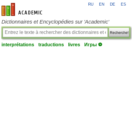
RU
EN
DE
ES
fr-academic.com
Dictionnaires et Encyclopédies sur 'Academic'
Recherche!
interprétations
traductions
livres
Игры ⚽