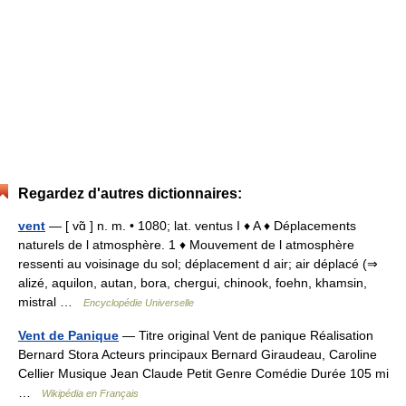
Regardez d'autres dictionnaires:
vent
— [ vɑ̃ ] n. m. • 1080; lat. ventus I ♦ A ♦ Déplacements
naturels de l atmosphère. 1 ♦ Mouvement de l atmosphère
ressenti au voisinage du sol; déplacement d air; air déplacé (⇒
alizé, aquilon, autan, bora, chergui, chinook, foehn, khamsin,
mistral …
Encyclopédie Universelle
Vent de Panique
— Titre original Vent de panique Réalisation
Bernard Stora Acteurs principaux Bernard Giraudeau, Caroline
Cellier Musique Jean Claude Petit Genre Comédie Durée 105 mi
…
Wikipédia en Français